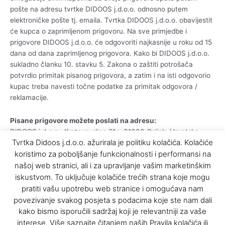
pošte na adresu tvrtke DIDOOS j.d.o.o. odnosno putem
elektroničke pošte tj. emaila. Tvrtka DIDOOS j.d.o.o. obavijestit
će kupca o zaprimljenom prigovoru. Na sve primjedbe i
prigovore DIDOOS j.d.o.o. će odgovoriti najkasnije u roku od 15
dana od dana zaprimljenog prigovora. Kako bi DIDOOS j.d.o.o.
sukladno članku 10. stavku 5. Zakona o zaštiti potrošača
potvrdio primitak pisanog prigovora, a zatim i na isti odgovorio
kupac treba navesti točne podatke za primitak odgovora /
reklamacije.
Pisane prigovore možete poslati na adresu:
DIDOOS j.d.o.o., Krstova ulica 21a, 31000 Osijek, Hrvatska
Tvrtka Didoos j.d.o.o. ažurirala je politiku kolačića. Kolačiće
koristimo za poboljšanje funkcionalnosti i performansi na
ili na email adresu
našoj web stranici, ali i za upravljanje vašim marketinškim
iskustvom. To uključuje kolačiće trećih strana koje mogu
info@didoos.hr
pratiti vašu upotrebu web stranice i omogućava nam
povezivanje svakog posjeta s podacima koje ste nam dali
Podrška prema klijentu nam je najvažniji prioritet u poslovnom
kako bismo isporučili sadržaj koji je relevantniji za vaše
odnosu. Na sve mail-ove odgovaramo u prosjeku od 1h. do 6h
interese. Više saznajte čitanjem naših Pravila kolačića ili
odnosno max. 24h.