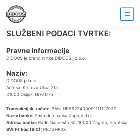
Skip
Main
to
Men
content
SLUŽBENI PODACI TVRTKE:
Pravne informacije
DIDOOS je brend tvrtke DIDOOS j.d.o.o.
Naziv:
DIDOOS j.d.o.o.
Adresa: Krstova Ulica 21a
31000 Osijek, Hrvatska
Transakcijski račun:
IBAN: HR6623400091111127930
Naziv banke
: Privredna banka Zagreb d.d.
Adresa banke:
Radnička cesta 50, 10000 Zagreb, Hrvatska
SWIFT kôd (BIC):
PBZGHR2X