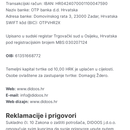
Transakcijski račun: IBAN: HR0424070001100047590
Naziv banke: OTP banka d.d. Hrvatska
Adresa banke: Domovinskog rata 3, 23000 Zadar, Hrvatska
SWIFT kôd (BIC): OTPVHR2X
Upisano u sudski registar Trgovački sud u Osijeku, Hrvatska
pod registracijskim brojem MBS:030207124
OIB:
61351668772
Temeljni kapital tvrtke od 10,00 HRK je uplaćen u cijelosti.
Osobe ovlaštene za zastupanje tvrtke: Domagoj Ždero.
Web:
www.didoos.hr
E-mail:
info@didoos.hr
Web dizajn:
www.didoos.hr
Reklamacije i prigovori
Sukladno čl. 10 Zakona o zaštiti potrošača, DIDOOS j.d.o.o.
omogućuje svim kupcima da svoje prigovore upute putem